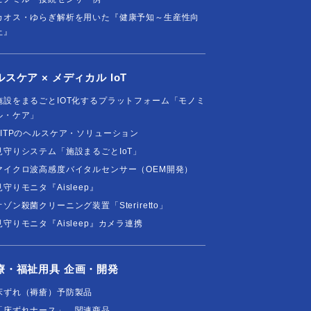
カオス・ゆらぎ解析を用いた『健康予知～生産性向
上』
ルスケア × メディカル IoT
施設をまるごとIOT化するプラットフォーム「モノミ
ル・ケア」
FITPのヘルスケア・ソリューション
見守りシステム「施設まるごとIoT」
マイクロ波高感度バイタルセンサー（OEM開発）
見守りモニタ『Aisleep』
オゾン殺菌クリーニング装置「Steriretto」
見守りモニタ『Aisleep』カメラ連携
療・福祉用具 企画・開発
床ずれ（褥瘡）予防製品
「床ずれナース」 関連商品