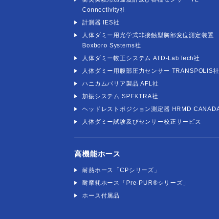
Connectivity社
計測器 IES社
人体ダミー用光学式非接触型胸部変位測定装置
Boxboro Systems社
人体ダミー較正システム ATD-LabTech社
人体ダミー用腹部圧力センサー TRANSPOLIS
ハニカムバリア製品 AFL社
加振システム SPEKTRA社
ヘッドレストポジション測定器 HRMD CANAD
人体ダミー試験及びセンサー校正サービス
高機能ホース
耐熱ホース「CPシリーズ」
耐摩耗ホース「Pre-PUR®シリーズ」
ホース付属品